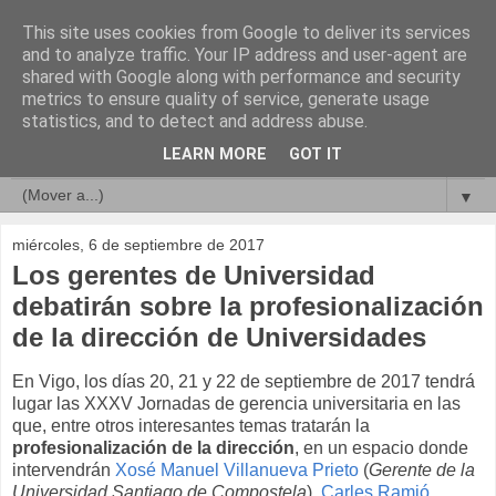
This site uses cookies from Google to deliver its services
Compromisos de Calidad
and to analyze traffic. Your IP address and user-agent are
shared with Google along with performance and security
metrics to ensure quality of service, generate usage
statistics, and to detect and address abuse.
▼
LEARN MORE
GOT IT
▼
▼
miércoles, 6 de septiembre de 2017
Los gerentes de Universidad
debatirán sobre la profesionalización
de la dirección de Universidades
En Vigo, los días 20, 21 y 22 de septiembre de 2017 tendrá
lugar las XXXV Jornadas de gerencia universitaria en las
que, entre otros interesantes temas tratarán la
profesionalización de la dirección
, en un espacio donde
intervendrán
Xosé Manuel Villanueva Prieto
(
Gerente de la
Universidad Santiago de Compostela
),
Carles Ramió