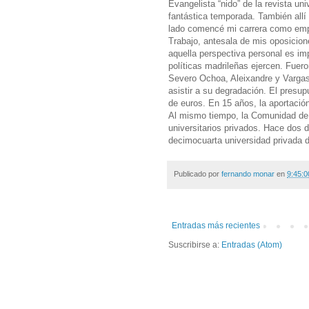
Evangelista “nido” de la revista uni
fantástica temporada. También allí
lado comencé mi carrera como emple
Trabajo, antesala de mis oposicion
aquella perspectiva personal es imp
políticas madrileñas ejercen. Fuer
Severo Ochoa, Aleixandre y Vargas 
asistir a su degradación. El presu
de euros. En 15 años, la aportación
Al mismo tiempo, la Comunidad de 
universitarios privados. Hace dos 
decimocuarta universidad privada d
Publicado por
fernando monar
en
9:45:0
Entradas más recientes
Suscribirse a:
Entradas (Atom)