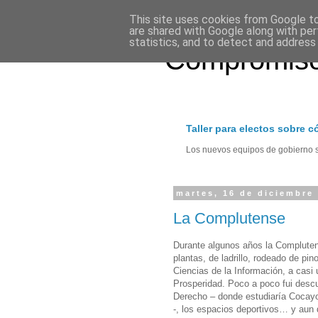
This site uses cookies from Google to 
are shared with Google along with per
statistics, and to detect and address
Compromiso
Taller para electos sobre 
Los nuevos equipos de gobierno se
martes, 16 de diciembre
La Complutense
Durante algunos años la Compluten
plantas, de ladrillo, rodeado de pin
Ciencias de la Información, a casi
Prosperidad. Poco a poco fui descu
Derecho – donde estudiaría Cocayo 
-, los espacios deportivos… y aun