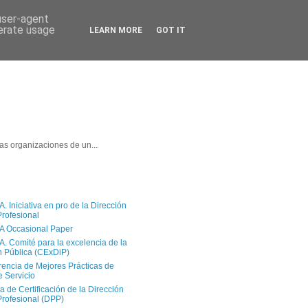
 user-agent
nerate usage
LEARN MORE
GOT IT
as organizaciones de un...
 Iniciativa en pro de la Dirección
Profesional
A Occasional Paper
. Comité para la excelencia de la
n Pública (CExDiP)
rencia de Mejores Prácticas de
e Servicio
a de Certificación de la Dirección
Profesional (DPP)