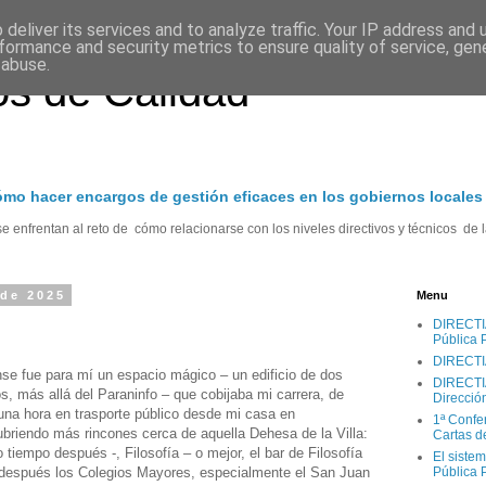
deliver its services and to analyze traffic. Your IP address and
formance and security metrics to ensure quality of service, ge
 abuse.
s de Calidad
cómo hacer encargos de gestión eficaces en los gobiernos locales
 enfrentan al reto de cómo relacionarse con los niveles directivos y técnicos de l
 de 2025
Menu
DIRECTIA.
Pública 
DIRECTI
se fue para mí un espacio mágico – un edificio de dos
DIRECTIA
os, más allá del Paraninfo – que cobijaba mi carrera, de
Direcció
 una hora en trasporte público desde mi casa en
1ª Confe
briendo más rincones cerca de aquella Dehesa de la Villa:
Cartas d
tiempo después -, Filosofía – o mejor, el bar de Filosofía
El sistem
 después los Colegios Mayores, especialmente el San Juan
Pública 