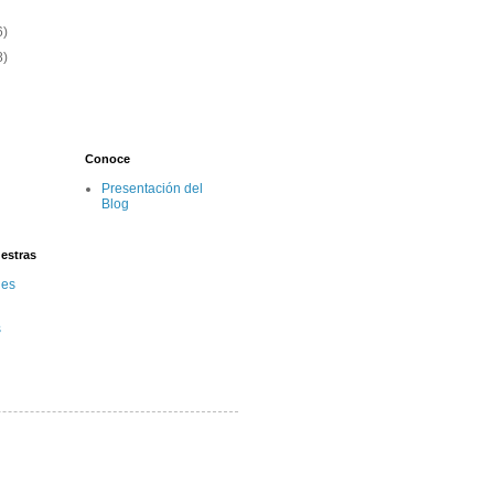
6)
8)
Conoce
Presentación del
Blog
estras
des
s