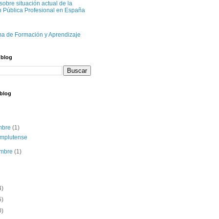
sobre situación actual de la
n Pública Profesional en España
ma de Formación y Aprendizaje
 blog
 blog
embre
(1)
mplutense
embre
(1)
4)
5)
0)