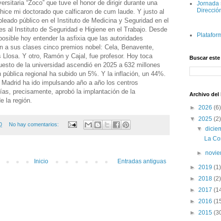
versitaria “Zoco” que tuve el honor de dirigir durante una
Jornada 
Direcció
 hice mi doctorado que calficaron de cum laude. Y justo al
ado público en el Instituto de Medicina y Seguridad en el
es al Instituto de Seguridad e Higiene en el Trabajo. Desde
Platafor
osible hoy entender la asfixia que las autoridades
on a sus clases cinco premios nobel: Cela, Benavente,
Llosa. Y otro, Ramón y Cajal, fue profesor. Hoy toca
Buscar este
puesto de la universidad ascendió en 2025 a 632 millones
 pública regional ha subido un 5%. Y la inflación, un 44%.
Madrid ha ido impulsando año a año los centros
días, precisamente, aprobó la implantación de la
Archivo del
e la región.
►
2026
(6)
▼
2025
(2)
0
No hay comentarios:
▼
dici
La Co
►
novi
Inicio
Entradas antiguas
►
2019
(1)
►
2018
(2)
►
2017
(1
►
2016
(1
►
2015
(3