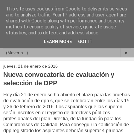
This site uses cookies from Google to deliver its services
Compromisos de Calidad
and to analyze traffic. Your IP address and user-agent are
shared with Google along with performance and security
metrics to ensure quality of service, generate usage
statistics, and to detect and address abuse.
▼
LEARN MORE
GOT IT
▼
▼
jueves, 21 de enero de 2016
Nueva convocatoria de evaluación y
selección de DPP
Hoy día 21 de enero se ha abierto el plazo para las pruebas
de evaluación de dpp s, que se celebraran entre los días 15
y 26 de febrero de 2016. Los aspirantes que las superen
serán inscritos en el registro de directivos públicos
profesionales del plan Directia, de la fundación para los
Compromisos de Calidad. Para conseguir la calificación de
dpp registrado los aspirantes deberán superar 4 pruebas