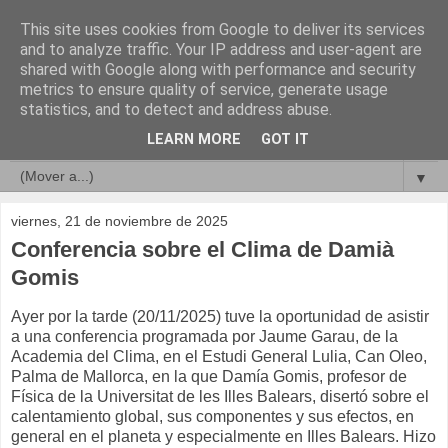
This site uses cookies from Google to deliver its services
Compromisos de Calidad
and to analyze traffic. Your IP address and user-agent are
shared with Google along with performance and security
metrics to ensure quality of service, generate usage
statistics, and to detect and address abuse.
▼
LEARN MORE
GOT IT
▼
▼
viernes, 21 de noviembre de 2025
Conferencia sobre el Clima de Damià
Gomis
Ayer por la tarde (20/11/2025) tuve la oportunidad de asistir
a una conferencia programada por Jaume Garau, de la
Academia del Clima, en el Estudi General Lulia, Can Oleo,
Palma de Mallorca, en la que Damía Gomis, profesor de
Física de la Universitat de les Illes Balears, disertó sobre el
calentamiento global, sus componentes y sus efectos, en
general en el planeta y especialmente en Illes Balears. Hizo