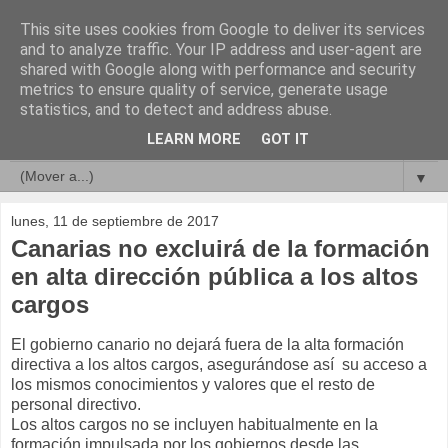
This site uses cookies from Google to deliver its services
Compromisos de Calidad
and to analyze traffic. Your IP address and user-agent are
shared with Google along with performance and security
metrics to ensure quality of service, generate usage
statistics, and to detect and address abuse.
▼
LEARN MORE
GOT IT
▼
▼
lunes, 11 de septiembre de 2017
Canarias no excluirá de la formación
en alta dirección pública a los altos
cargos
El gobierno canario no dejará fuera de la alta formación
directiva a los altos cargos, asegurándose así su acceso a
los mismos conocimientos y valores que el resto de
personal directivo.
Los altos cargos no se incluyen habitualmente en la
formación impulsada por los gobiernos desde las