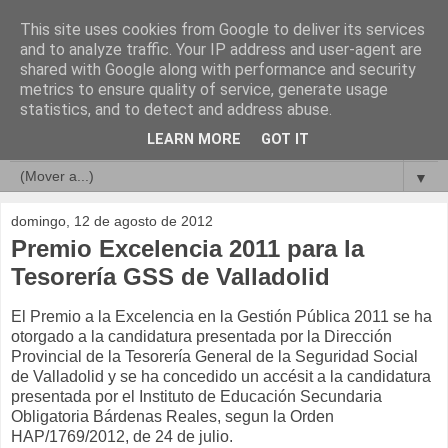
This site uses cookies from Google to deliver its services
Compromisos de Calidad
and to analyze traffic. Your IP address and user-agent are
shared with Google along with performance and security
metrics to ensure quality of service, generate usage
statistics, and to detect and address abuse.
▼
LEARN MORE
GOT IT
▼
▼
domingo, 12 de agosto de 2012
Premio Excelencia 2011 para la
Tesorería GSS de Valladolid
El Premio a la Excelencia en la Gestión Pública 2011 se ha
otorgado a la candidatura presentada por la Dirección
Provincial de la Tesorería General de la Seguridad Social
de Valladolid y se ha concedido un accésit a la candidatura
presentada por el Instituto de Educación Secundaria
Obligatoria Bárdenas Reales, segun la Orden
HAP/1769/2012, de 24 de julio.