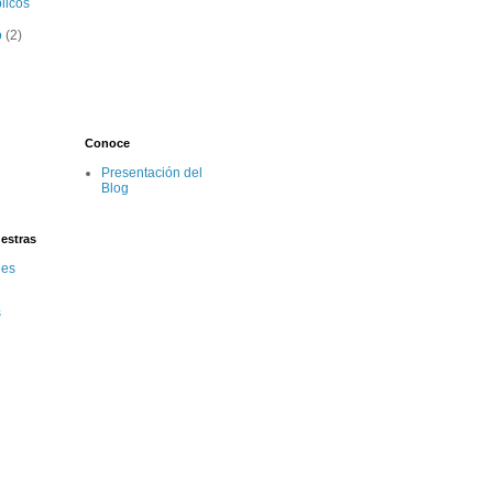
licos
o
(2)
Conoce
Presentación del
Blog
estras
des
s