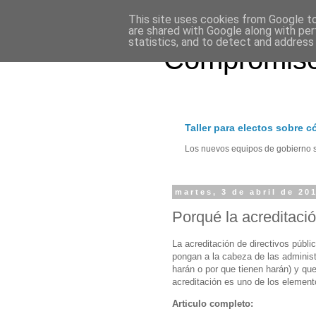
This site uses cookies from Google to 
are shared with Google along with per
statistics, and to detect and address
Compromiso
Taller para electos sobre 
Los nuevos equipos de gobierno se
martes, 3 de abril de 20
Porqué la acreditació
La acreditación de directivos públ
pongan a la cabeza de las adminis
harán o por que tienen harán) y que
acreditación es uno de los elemento
Articulo completo: