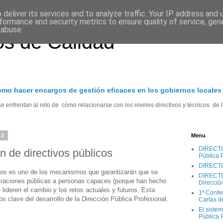
deliver its services and to analyze traffic. Your IP address and
formance and security metrics to ensure quality of service, ge
 abuse.
s de Calidad
cómo hacer encargos de gestión eficaces en los gobiernos locales
 enfrentan al reto de cómo relacionarse con los niveles directivos y técnicos de l
12
Menu
DIRECTIA.
n de directivos públicos
Pública 
DIRECTI
icos es uno de los mecanismos que garantizarán que se
DIRECTIA
traciones públicas a personas capaces (porque han hecho
Direcció
 lideren el cambio y los retos actuales y futuros. Esta
1ª Confe
s clave del desarrollo de la Dirección Pública Profesional.
Cartas d
El sistem
Pública 