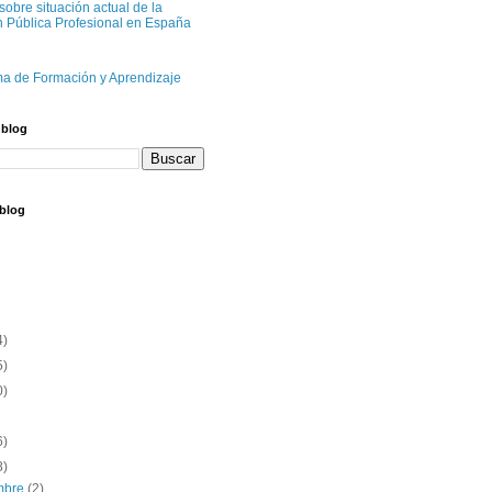
sobre situación actual de la
n Pública Profesional en España
ma de Formación y Aprendizaje
 blog
 blog
4)
5)
0)
6)
8)
embre
(2)