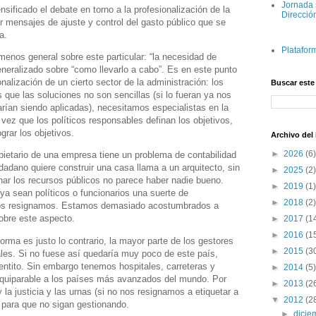
Jornada 
ificado el debate en torno a la profesionalización de la
Direcció
r mensajes de ajuste y control del gasto público que se
a.
Platafor
enos general sobre este particular: “la necesidad de
neralizado sobre “como llevarlo a cabo”. Es en este punto
nalización de un cierto sector de la administración: los
Buscar este
 que las soluciones no son sencillas (si lo fueran ya nos
arían siendo aplicadas), necesitamos especialistas en la
vez que los políticos responsables definan los objetivos,
rar los objetivos.
Archivo del
►
2026
(6)
opietario de una empresa tiene un problema de contabilidad
dadano quiere construir una casa llama a un arquitecto, sin
►
2025
(2)
ar los recursos públicos no parece haber nadie bueno.
►
2019
(1)
ya sean políticos o funcionarios una suerte de
►
2018
(2)
nos resignamos. Estamos demasiado acostumbrados a
obre este aspecto.
►
2017
(1
►
2016
(1
rma es justo lo contrario, la mayor parte de los gestores
►
2015
(3
les. Si no fuese así quedaría muy poco de este país,
lentito. Sin embargo tenemos hospitales, carreteras y
►
2014
(5)
 equiparable a los países más avanzados del mundo. Por
►
2013
(2
a justicia y las urnas (si no nos resignamos a etiquetar a
▼
2012
(2
s para que no sigan gestionando.
►
dici