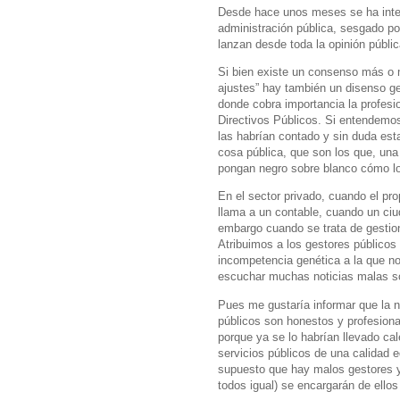
Desde hace unos meses se ha intens
administración pública, sesgado po
lanzan desde toda la opinión públic
Si bien existe un consenso más o m
ajustes” hay también un disenso ge
donde cobra importancia la profesio
Directivos Públicos. Si entendemos
las habrían contado y sin duda est
cosa pública, que son los que, una 
pongan negro sobre blanco cómo log
En el sector privado, cuando el pr
llama a un contable, cuando un ciu
embargo cuando se trata de gestion
Atribuimos a los gestores públicos 
incompetencia genética a la que 
escuchar muchas noticias malas s
Pues me gustaría informar que la no
públicos son honestos y profesiona
porque ya se lo habrían llevado ca
servicios públicos de una calidad
supuesto que hay malos gestores y l
todos igual) se encargarán de ello