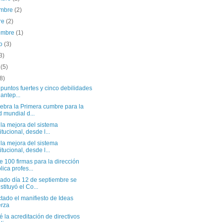
embre
(2)
re
(2)
iembre
(1)
to
(3)
3)
o
(5)
(8)
puntos fuertes y cinco debilidades
 antep...
ebra la Primera cumbre para la
 mundial d...
la mejora del sistema
titucional, desde l...
la mejora del sistema
titucional, desde l...
 100 firmas para la dirección
lica profes...
sado día 12 de septiembre se
stituyó el Co...
tado el manifiesto de Ideas
rza
 la acreditación de directivos