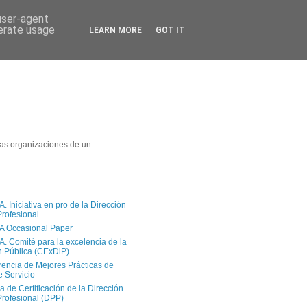
 user-agent
nerate usage
LEARN MORE
GOT IT
as organizaciones de un...
 Iniciativa en pro de la Dirección
Profesional
A Occasional Paper
. Comité para la excelencia de la
n Pública (CExDiP)
rencia de Mejores Prácticas de
e Servicio
a de Certificación de la Dirección
Profesional (DPP)