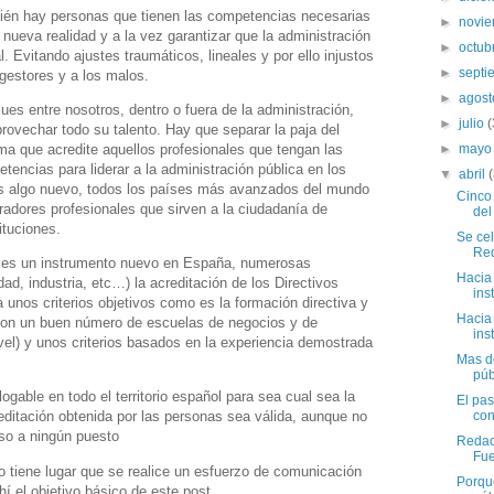
bién hay personas que tienen las competencias necesarias
►
novi
a nueva realidad y a la vez garantizar que la administración
►
octub
l. Evitando ajustes traumáticos, lineales y por ello injustos
►
sept
 gestores y a los malos.
►
agos
s entre nosotros, dentro o fuera de la administración,
►
julio
(
provechar todo su talento. Hay que separar la paja del
ma que acredite aquellos profesionales que tengan las
►
may
encias para liderar a la administración pública en los
▼
abril
 es algo nuevo, todos los países más avanzados del mundo
Cinco 
adores profesionales que sirven a la ciudadanía de
del
ituciones.
Se cel
Red
no es un instrumento nuevo en España, numerosas
Hacia 
dad, industria, etc…) la acreditación de los Directivos
ins
 unos criterios objetivos como es la formación directiva y
Hacia 
con un buen número de escuelas de negocios y de
ins
vel) y unos criterios basados en la experiencia demostrada
Mas de
púb
ogable en todo el territorio español para sea cual sea la
El pa
con
creditación obtenida por las personas sea válida, aunque no
so a ningún puesto
Redac
Fue
 tiene lugar que se realice un esfuerzo de comunicación
Porqué
hí el objetivo básico de este post.