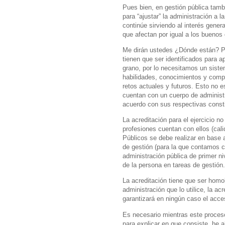
Pues bien, en gestión pública tam
para “ajustar” la administración a l
continúe sirviendo al interés genera
que afectan por igual a los buenos
Me dirán ustedes ¿Dónde están? Pue
tienen que ser identificados para a
grano, por lo necesitamos un siste
habilidades, conocimientos y compet
retos actuales y futuros. Esto no
cuentan con un cuerpo de administr
acuerdo con sus respectivas const
La acreditación para el ejercicio 
profesiones cuentan con ellos (cali
Públicos se debe realizar en base a
de gestión (para la que contamos 
administración pública de primer ni
de la persona en tareas de gestión.
La acreditación tiene que ser homol
administración que lo utilice, la a
garantizará en ningún caso el acce
Es necesario mientras este proceso
para explicar en que consiste, he a