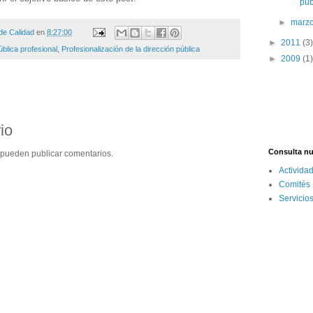
púb
►
marz
e Calidad
en
8:27:00
►
2011
(3)
ública profesional
,
Profesionalización de la dirección pública
►
2009
(1)
io
Consulta nu
 pueden publicar comentarios.
Activida
Comités
Servicio