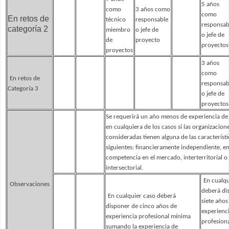
5 años
como
3 años como
como
En retos de
técnico
responsable
responsab
categoría 2
miembro
o jefe de
o jefe de
de
proyecto
proyectos
proyectos
3 años
como
En retos de
responsab
Categoría 3
o jefe de
proyectos
Se requerirá un año menos de experiencia de 
en cualquiera de los casos si las organizacion
consideradas tienen alguna de las característi
siguientes: financieramente independiente, e
competencia en el mercado, interterritorial o
intersectorial.
En cualqu
Observaciones
deberá di
En cualquier caso deberá
siete años
disponer de cinco años de
experienc
experiencia profesional mínima
profesion
sumando la experiencia de