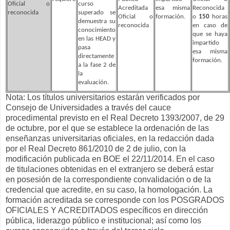
Oficial o
curso
Acreditada
esa misma
Reconocida
reconocida
superado se
Oficial o
formación.
o
150
horas
demuestra su
reconocida
en caso de
conocimiento
que se haya
en las HEAD y
impartido
pasa
esa misma
directamente
formación.
a la fase 2 de
la
evaluación.
Nota: Los títulos universitarios estarán verificados por
Consejo de Universidades a través del cauce
procedimental previsto en el Real Decreto 1393/2007, de 29
de octubre, por el que se establece la ordenación de las
enseñanzas universitarias oficiales, en la redacción dada
por el Real Decreto 861/2010 de 2 de julio, con la
modificación publicada en BOE el 22/11/2014. En el caso
de titulaciones obtenidas en el extranjero se deberá estar
en posesión de la correspondiente convalidación o de la
credencial que acredite, en su caso, la homologación. La
formación acreditada se corresponde con los POSGRADOS
OFICIALES Y ACREDITADOS específicos en dirección
pública, liderazgo público e institucional; así como los