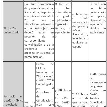
Un título universitario
O bien con
O bien con
de grado, diplomatura,
un título
un título
licenciatura, ingeniería
universitario
universitario
o bien con
o equivalente español.
de grado,
de grado,
el título
En el caso de
diplomatura,
diplomatura,
universitario
titulaciones obtenidas
ingeniería
ingeniería
de grado y
Titulación
en el extranjero se
técnica, o
técnica, o
máster,
universitaria
deberá estar en
equivalente
equivalente
licenciatura,
posesión de la
o
ingeniería o
correspondiente
equivalente
convalidación o de la
español
credencial que
acredite, en su caso, la
homologación.
Curso de
HEADs.
(mínimo de
Y
500
horas
20
horas o 1
de
crédito ETCS)
formación o
Homologado
programa
por el
y
80
horas
Master en
Organismo
de
Y
20
horas
Gestión
Formación en
de
formación
en caso de
Pública
Gestión Pública
Certificación.
No se
en Gestión
que se haya
Acreditada
Acreditada
(con este
requiere
Pública
impartido
Oficial o