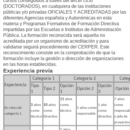
cursos conseguidos a través del tercer ciclo
(DOCTORADOS), en cualquiera de las instituciones
públicas y/o privadas OFICIALES Y ACREDITADAS por las
diferentes Agencias española y Autonómicas en esta
materia y Programas Formativos de Formación Directiva
impartidas por las Escuelas e Institutos de Administración
Pública. La formación reconocida será aquella no
acreditada por un organismo de acreditación y para
validarse seguirá procedimiento del CERPER. Este
reconocimiento consiste en la comprobación de que la
formación incluye la gestión o dirección de organizaciones
en las horas establecidas.
Experiencia previa
Categoría 1
Categoría 2
Categ
Experiencia
Tipo
Opción
Opción
Tipo 2
Opción 2
Opción
1
1
3
11
años
7 años
3
años
10
años
como
1 año
como
En retos de
5 años como
como
como
técnico
como
responsab
categoría 1.
responsable
técnico
Directivo
directivo
o jefe de
proyectos
7 años