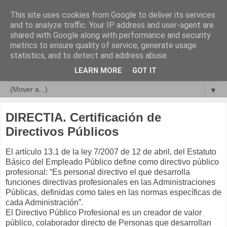
This site uses cookies from Google to deliver its services
Compromisos de Calidad
and to analyze traffic. Your IP address and user-agent are
shared with Google along with performance and security
metrics to ensure quality of service, generate usage
statistics, and to detect and address abuse.
▼
LEARN MORE
GOT IT
▼
▼
DIRECTIA. Certificación de
Directivos Públicos
El artículo 13.1 de la ley 7/2007 de 12 de abril, del Estatuto
Básico del Empleado Público define como directivo público
profesional: “Es personal directivo el que desarrolla
funciones directivas profesionales en las Administraciones
Públicas, definidas como tales en las normas específicas de
cada Administración”.
El Directivo Público Profesional es un creador de valor
público, colaborador directo de Personas que desarrollan