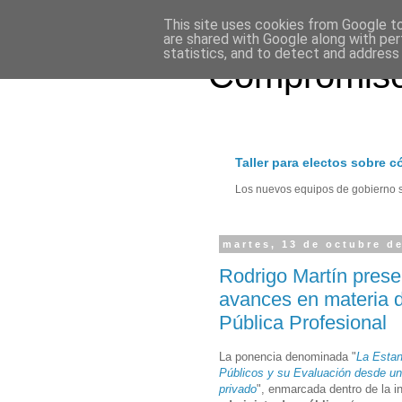
This site uses cookies from Google to 
are shared with Google along with per
statistics, and to detect and address
Compromiso
Taller para electos sobre 
Los nuevos equipos de gobierno se
martes, 13 de octubre d
Rodrigo Martín prese
avances en materia 
Pública Profesional
La ponencia denominada "
La Estan
Públicos y su Evaluación desde una
privado
", enmarcada dentro de la i