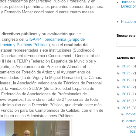
ros conocemos por Directivo Público Profesional y en
Jornada 
entes públicos) permitió a los presentes conocer de primera
Direcció
n y Fernando Monar coordinaron durante cuatro meses.
Platafor
 directivos públicas
y su
evaluación
que se
Buscar este
el congreso del
GIGAPP Iberoamerica (Grupo de
tración y Políticas Públicas
), son el
resultado del
staban representadas siete instituciones (Subdirecció
 Departament d’Economia i Coneixement., Generalitat de
Archivo del
RHH de la FEMP (Federación Española de Municipios y
►
2026
(6)
groño, el Ayuntamiento de Pozuelo de Alarcón, el
tamiento de Torrejón de Ardoz y el Ayuntamiento de
►
2025
(2)
iversidades (La de Vigo y la Miguel Hernández), la Cámara
►
2019
(1)
eares, la Asociación Valenciana de Técnicos de Personal
►
2018
(2)
AL), la Fundación SEDAP (de la Sociedad Española de
la Federación de Asociaciones de Profesionales de
►
2017
(1
ve expertos, haciendo un total de 27 personas de toda
►
2016
(1
n de impulso de la Dirección Pública, que desde hace más
▼
2015
(3
a Fundación para los Compromisos de Calidad, con el fin de
►
novi
sta figura en las Administraciones Públicas.
▼
octub
Rodri
los