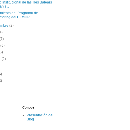
o Institucional de las Illes Balears
aniz...
miento del Programa de
toring del CExDiP
iembre
(2)
4)
(7)
o
(5)
(6)
o
(2)
6)
8)
Conoce
Presentación del
Blog