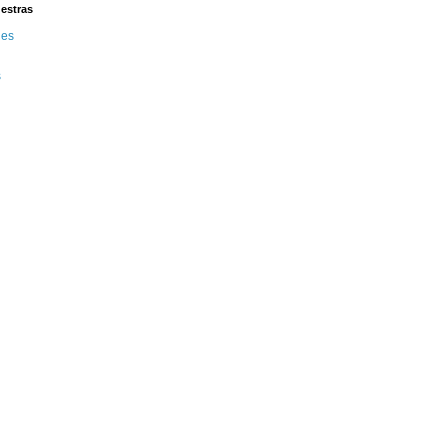
estras
des
s