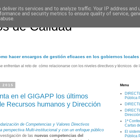
deliver its services and to analyze traffic. Your IP address and
formance and security metrics to ensure quality of service, ge
 abuse.
s de Calidad
cómo hacer encargos de gestión eficaces en los gobiernos locales
 enfrentan al reto de cómo relacionarse con los niveles directivos y técnicos de l
e 2015
Menu
DIRECTIA.
nta en el GIGAPP los últimos
Pública 
de Recursos humanos y Dirección
DIRECTI
DIRECTIA
Direcció
1ª Confe
darización de Competencias y Valores Directivos
Cartas d
 perspectiva Multi-institucional y con un enfoque público
El sistem
nvestigación de las
nuevas competencias del
Pública 