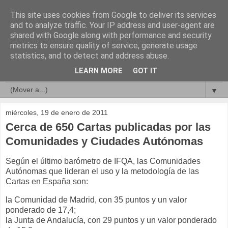
This site uses cookies from Google to deliver its services
Compromisos de Calidad
and to analyze traffic. Your IP address and user-agent are
shared with Google along with performance and security
metrics to ensure quality of service, generate usage
statistics, and to detect and address abuse.
▼
LEARN MORE
GOT IT
▼
▼
miércoles, 19 de enero de 2011
Cerca de 650 Cartas publicadas por las
Comunidades y Ciudades Autónomas
Según el último barómetro de IFQA, las Comunidades
Autónomas que lideran el uso y la metodología de las
Cartas en España son:
la Comunidad de Madrid, con 35 puntos y un valor
ponderado de 17,4;
la Junta de Andalucía, con 29 puntos y un valor ponderado