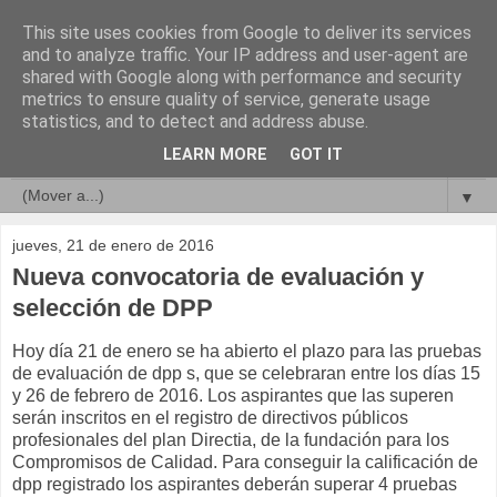
This site uses cookies from Google to deliver its services
Compromisos de Calidad
and to analyze traffic. Your IP address and user-agent are
shared with Google along with performance and security
metrics to ensure quality of service, generate usage
statistics, and to detect and address abuse.
▼
LEARN MORE
GOT IT
▼
▼
jueves, 21 de enero de 2016
Nueva convocatoria de evaluación y
selección de DPP
Hoy día 21 de enero se ha abierto el plazo para las pruebas
de evaluación de dpp s, que se celebraran entre los días 15
y 26 de febrero de 2016. Los aspirantes que las superen
serán inscritos en el registro de directivos públicos
profesionales del plan Directia, de la fundación para los
Compromisos de Calidad. Para conseguir la calificación de
dpp registrado los aspirantes deberán superar 4 pruebas