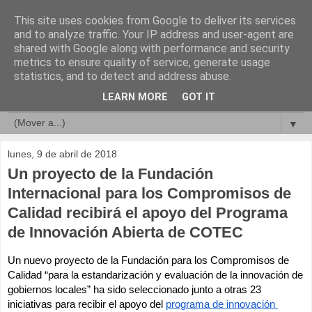
This site uses cookies from Google to deliver its services
Compromisos de Calidad
and to analyze traffic. Your IP address and user-agent are
shared with Google along with performance and security
metrics to ensure quality of service, generate usage
statistics, and to detect and address abuse.
▼
LEARN MORE
GOT IT
▼
▼
lunes, 9 de abril de 2018
Un proyecto de la Fundación
Internacional para los Compromisos de
Calidad recibirá el apoyo del Programa
de Innovación Abierta de COTEC
Un nuevo proyecto de la Fundación para los Compromisos de 
Calidad “para la estandarización y evaluación de la innovación de 
gobiernos locales” ha sido seleccionado junto a otras 23 
iniciativas para recibir el apoyo del 
programa de innovación 