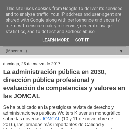
This site uses cookies from Google to deliver its services
Compromisos de Calidad
and to analyze traffic. Your IP address and user-agent are
shared with Google along with performance and security
metrics to ensure quality of service, generate usage
statistics, and to detect and address abuse.
▼
LEARN MORE
GOT IT
▼
▼
domingo, 26 de marzo de 2017
La administración pública en 2030,
dirección pública profesional y
evaluación de competencias y valores en
las JOMCAL
Se ha publicado en la prestigiosa revista de derecho y
administraciones públicas Wolters Kluver un monográfico
sobre las novenas
JOMCAL
(10 y 11 de noviembre de
2016), las jornadas más importantes de Calidad y