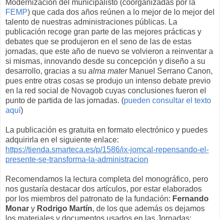
Modernización del municipalisto (coorganizadas por la
FEMP
) que cada dos años reúnen a lo mejor de lo mejor del
talento de nuestras administraciones públicas. La
publicación recoge gran parte de las mejores prácticas y
debates que se produjeron en el seno de las de estas
jornadas, que este año de nuevo se volvieron a reinventar a
si mismas, innovando desde su concepción y diseño a su
desarrollo, gracias a su
alma mater
Manuel Serrano Canon,
pues entre otras cosas se produjo un intenso debate previo
en la red social de Novagob cuyas conclusiones fueron el
punto de partida de las jornadas. (
pueden consultar el texto
aquí
)
La publicación es gratuita en formato electrónico y puedes
adquirirla en el siguiente enlace:
https://tienda.smarteca.es/p/1586/ix-jomcal-repensando-el-
presente-se-transforma-la-administracion
Recomendamos la lectura completa del monográfico, pero
nos gustaría destacar dos artículos, por estar elaborados
por los miembros del patronato de la fundación:
Fernando
Monar
y
Rodrigo Martín
, de los que además os dejamos
los materiales y documentos usados en las Jornadas: