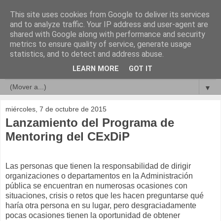
This site uses cookies from Google to deliver its services
Compromisos de Calidad
and to analyze traffic. Your IP address and user-agent are
shared with Google along with performance and security
metrics to ensure quality of service, generate usage
statistics, and to detect and address abuse.
▼
LEARN MORE
GOT IT
▼
▼
miércoles, 7 de octubre de 2015
Lanzamiento del Programa de
Mentoring del CExDiP
Las personas que tienen la responsabilidad de dirigir
organizaciones o departamentos en la Administración
pública se encuentran en numerosas ocasiones con
situaciones, crisis o retos que les hacen preguntarse qué
haría otra persona en su lugar, pero desgraciadamente
pocas ocasiones tienen la oportunidad de obtener