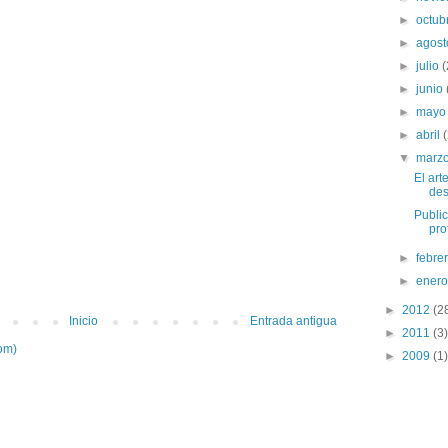
►
octub
►
agos
►
julio
(
►
junio
►
may
►
abril
▼
marz
El art
de
Public
prof
►
febre
►
ener
►
2012
(2
Inicio
Entrada antigua
►
2011
(3)
om)
►
2009
(1)