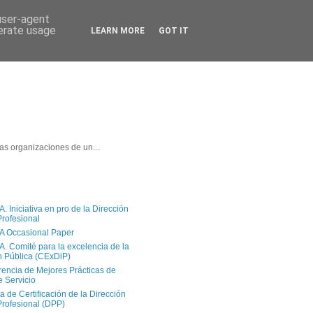
 user-agent
nerate usage
LEARN MORE
GOT IT
as organizaciones de un...
 Iniciativa en pro de la Dirección
Profesional
A Occasional Paper
. Comité para la excelencia de la
n Pública (CExDiP)
rencia de Mejores Prácticas de
e Servicio
a de Certificación de la Dirección
Profesional (DPP)