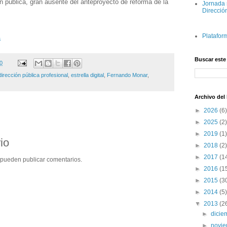
ón pública, gran ausente del anteproyecto de reforma de la
Jornada 
Direcció
Platafor
a
Buscar este
0
dirección pública profesional
,
estrella digital
,
Fernando Monar
,
Archivo del
►
2026
(6)
►
2025
(2)
►
2019
(1)
io
►
2018
(2)
►
2017
(1
 pueden publicar comentarios.
►
2016
(1
►
2015
(3
►
2014
(5)
▼
2013
(2
►
dici
►
novi