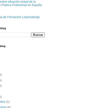
sobre situación actual de la
n Pública Profesional en España
ma de Formación y Aprendizaje
 blog
 blog
4)
5)
0)
6)
embre
(1)
embre
(4)