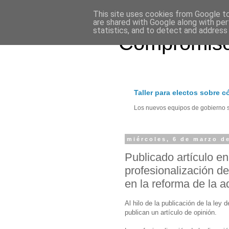
This site uses cookies from Google to 
are shared with Google along with per
statistics, and to detect and address
Compromiso
Taller para electos sobre 
Los nuevos equipos de gobierno se
miércoles, 6 de marzo d
Publicado artículo en 
profesionalización de
en la reforma de la a
Al hilo de la publicación de la ley
publican un artículo de opinión.