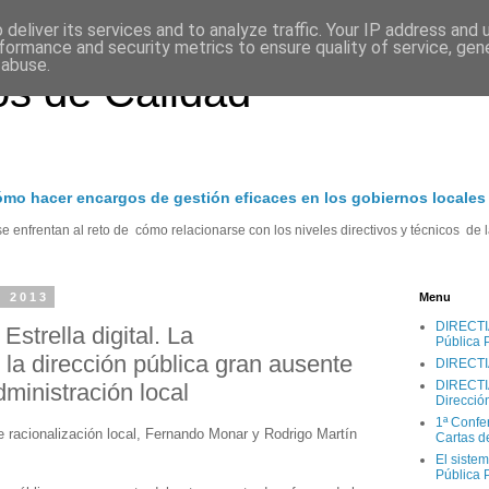
deliver its services and to analyze traffic. Your IP address and
formance and security metrics to ensure quality of service, ge
 abuse.
s de Calidad
cómo hacer encargos de gestión eficaces en los gobiernos locales
 enfrentan al reto de cómo relacionarse con los niveles directivos y técnicos de l
e 2013
Menu
DIRECTIA.
Estrella digital. La
Pública 
 la dirección pública gran ausente
DIRECTI
DIRECTIA
dministración local
Direcció
1ª Confe
 de racionalización local, Fernando Monar y Rodrigo Martín
Cartas d
El sistem
Pública 