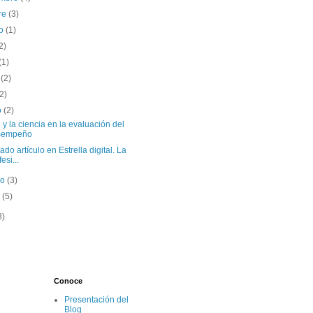
re
(3)
to
(1)
2)
(1)
o
(2)
(2)
o
(2)
e y la ciencia en la evaluación del
sempeño
ado artículo en Estrella digital. La
esi...
ro
(3)
o
(5)
8)
Conoce
Presentación del
Blog