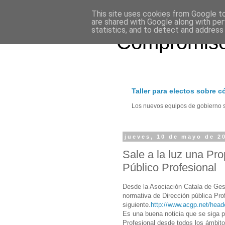
This site uses cookies from Google to 
are shared with Google along with per
statistics, and to detect and address
Compromiso
Taller para electos sobre 
Los nuevos equipos de gobierno se
jueves, 10 de mayo de 2
Sale a la luz una Pro
Público Profesional
Desde la Asociación Catala de Ges
normativa de Dirección pública Pro
siguiente.
http://www.acgp.net/hea
Es una buena noticia que se siga p
Profesional desde todos los ámbito