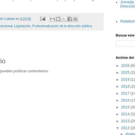
Jornada 
Direcció
e Calidad
en
9:24:00
Platafor
ofesional
,
Legislación
,
Profesionalización de la dirección pública
Buscar este
Archivo del
io
►
2026
(6)
 pueden publicar comentarios.
►
2025
(2)
►
2019
(1)
►
2018
(2)
►
2017
(1
►
2016
(1
►
2015
(3
►
2014
(5)
►
2013
(2
▼
2012
(2
►
dici