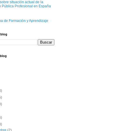
sobre situación actual de la
n Pública Profesional en España
ma de Formación y Aprendizaje
 blog
 blog
4)
5)
0)
6)
8)
embre
(2)