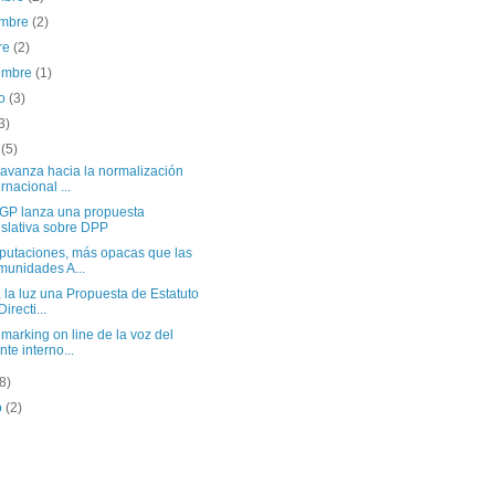
embre
(2)
re
(2)
iembre
(1)
to
(3)
3)
o
(5)
 avanza hacia la normalización
ernacional ...
GP lanza una propuesta
islativa sobre DPP
iputaciones, más opacas que las
unidades A...
 la luz una Propuesta de Estatuto
irecti...
arking on line de la voz del
ente interno...
(8)
o
(2)