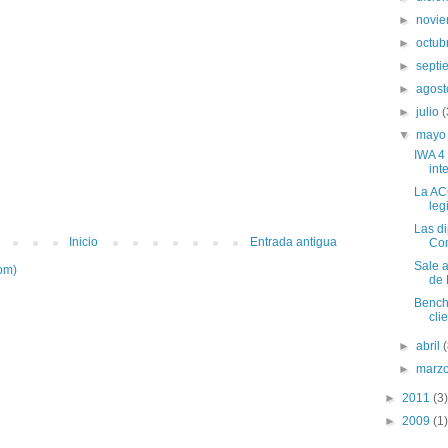
►
novi
►
octub
►
sept
►
agos
►
julio
(
▼
may
IWA 4
int
La AC
leg
Las d
Inicio
Entrada antigua
Com
Sale a
om)
de D
Benchm
cli
►
abril
►
marz
►
2011
(3)
►
2009
(1)