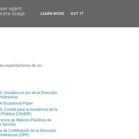
 user-agent
nerate usage
LEARN MORE
GOT IT
as organizaciones de un...
 Iniciativa en pro de la Dirección
Profesional
A Occasional Paper
. Comité para la excelencia de la
n Pública (CExDiP)
rencia de Mejores Prácticas de
e Servicio
a de Certificación de la Dirección
Profesional (DPP)