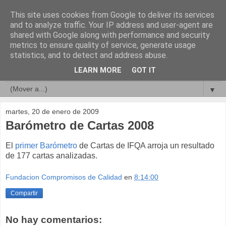
This site uses cookies from Google to deliver its services
Compromisos de Calidad
and to analyze traffic. Your IP address and user-agent are
shared with Google along with performance and security
metrics to ensure quality of service, generate usage
statistics, and to detect and address abuse.
▼
LEARN MORE
GOT IT
▼
▼
martes, 20 de enero de 2009
Barómetro de Cartas 2008
El
primer Barómetro
de Cartas de IFQA arroja un resultado
de 177 cartas analizadas.
Fundacion Compromisos de Calidad
en
8:14:00
Compartir
No hay comentarios: